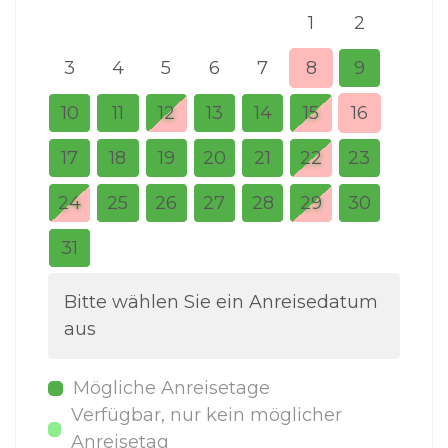
1
2
3
4
5
6
7
8
9
7
10
11
12
13
14
15
16
14
17
18
19
20
21
22
23
21
24
25
26
27
28
29
30
28
31
Bitte wählen Sie ein Anreisedatum
aus
Mögliche Anreisetage
Verfügbar, nur kein möglicher
Anreisetag